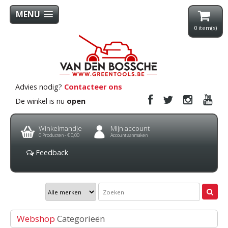
MENU
0
item(s)
Advies nodig?
Contacteer ons
De winkel is nu
open
Winkelmandje
Mijn account
0
Producten -
€ 0,00
Account aanmaken
Feedback
Webshop
Categorieën