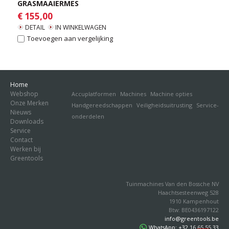
GRASMAAIERMES
€ 155,00
DETAIL
IN WINKELWAGEN
Toevoegen aan vergelijking
Home
Webshop
Accuplatformen
Machines
Machine opties
Onze Merken
Handgereedschappen
Veiligheidsuitrusting
Service-
Nieuws
onderdelen
Downloads
Service
Contact
Werken bij
Greentools
Tuinmachines Van den Bossche NV
Haachtsesteenweg 528
1910 Kampenhout
Btw: BE0436197122
info@greentools.be
WhatsApp: +32 16 65 55 33