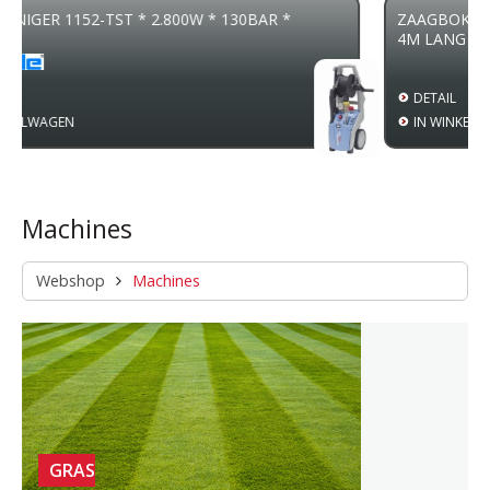
W * 130BAR *
ZAAGBOK SMART HOLDER GESCHIKT T
4M LANG
DETAIL
IN WINKELWAGEN
Machines
Webshop
Machines
GRAS