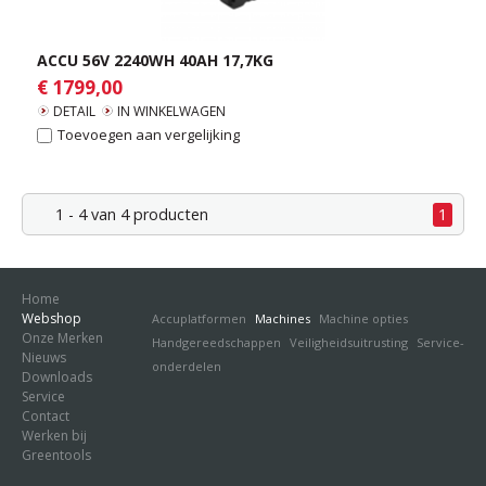
ACCU 56V 2240WH 40AH 17,7KG
€ 1799,00
DETAIL
IN WINKELWAGEN
Toevoegen aan vergelijking
1 - 4 van 4 producten
1
Home
Webshop
Accuplatformen
Machines
Machine opties
Onze Merken
Handgereedschappen
Veiligheidsuitrusting
Service-
Nieuws
onderdelen
Downloads
Service
Contact
Werken bij
Greentools