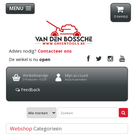
MENU
0
item(s)
Advies nodig?
Contacteer ons
De winkel is nu
open
Winkelmandje
Mijn account
0
Producten -
€ 0,00
Account aanmaken
Feedback
Webshop
Categorieën