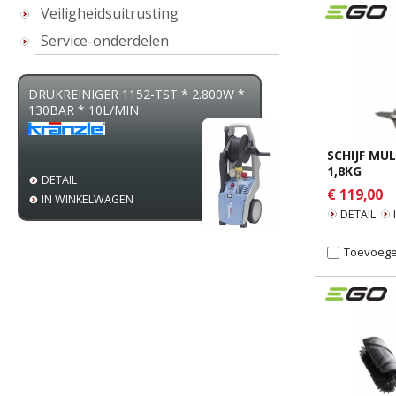
Veiligheidsuitrusting
Service-onderdelen
REINIGER 1152-TST * 2.800W *
ZAAGBOK SMART HOLDER
BAR * 10L/MIN
TOT Ø25CM - 4M LANG
SCHIJF MU
1,8KG
TAIL
DETAIL
€ 119,00
 WINKELWAGEN
IN WINKELWAGEN
DETAIL
Toevoegen