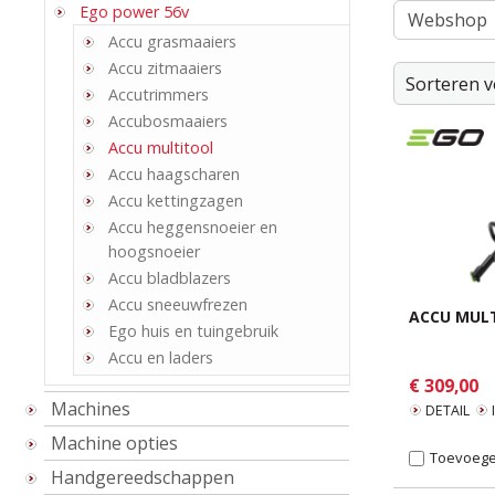
Ego power 56v
Webshop
Accu grasmaaiers
Accu zitmaaiers
Sorteren v
Accutrimmers
Accubosmaaiers
Accu multitool
Accu haagscharen
Accu kettingzagen
Accu heggensnoeier en
hoogsnoeier
Accu bladblazers
Accu sneeuwfrezen
ACCU MULT
Ego huis en tuingebruik
Accu en laders
€ 309,00
Machines
DETAIL
Machine opties
Toevoegen
Handgereedschappen