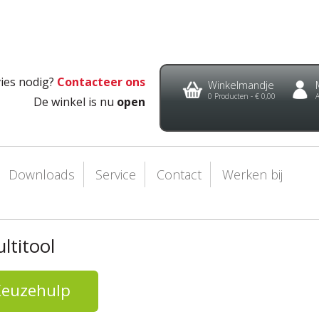
ies nodig?
Contacteer ons
Winkelmandje
0
Producten -
€ 0,00
De winkel is nu
open
Downloads
Service
Contact
Werken bij
ltitool
Keuzehulp