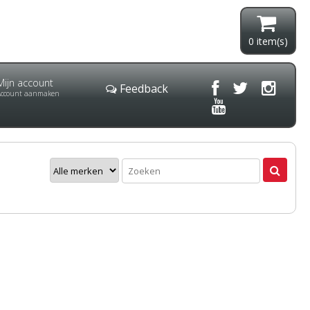
0
item(s)
Mijn account
Feedback
Account aanmaken