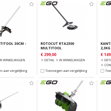
 GESCHIKT
ZITMAAIER Z6 ZT4201E-L - 107CM
LTITOOL 30CM -
ROTOCUT RTA2300
KANT
MULTITOOL
2,3KG
DETAIL
€ 299,00
€ 149
IN WINKELWAGEN
IN WINKELWAGEN
DETAIL
IN WINKELWAGEN
DETA
CON
 aan vergelijking
Toevoegen aan vergelijking
Toe