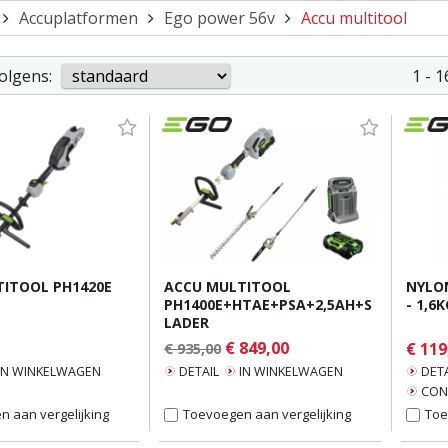
Accuplatformen
Ego power 56v
Accu multitool
olgens:
1 - 
ITOOL PH1420E
ACCU MULTITOOL
NYLO
PH1400E+HTAE+PSA+2,5AH+S
- 1,6K
LADER
€ 849,00
€ 119
€ 935,00
IN WINKELWAGEN
DETAIL
IN WINKELWAGEN
DETA
CON
 aan vergelijking
Toevoegen aan vergelijking
Toe