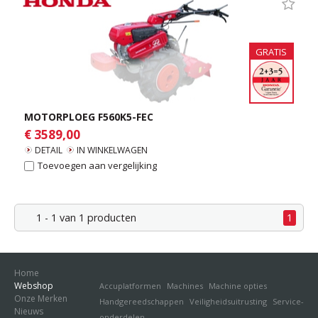
GRATIS
MOTORPLOEG F560K5-FEC
€ 3589,00
DETAIL
IN WINKELWAGEN
Toevoegen aan vergelijking
1 - 1 van 1 producten
1
Home
Webshop
Accuplatformen
Machines
Machine opties
Onze Merken
Handgereedschappen
Veiligheidsuitrusting
Service-
Nieuws
onderdelen