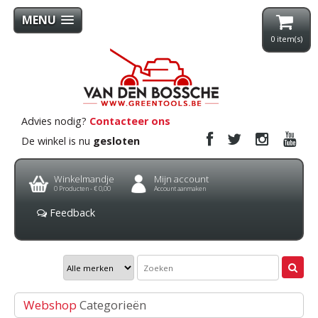
MENU
0
item(s)
Advies nodig?
Contacteer ons
De winkel is nu
gesloten
Winkelmandje
Mijn account
0
Producten -
€ 0,00
Account aanmaken
Feedback
Webshop
Categorieën