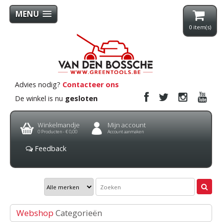
MENU
0
item(s)
Advies nodig?
Contacteer ons
De winkel is nu
gesloten
Winkelmandje
Mijn account
0
Producten -
€ 0,00
Account aanmaken
Feedback
Webshop
Categorieën