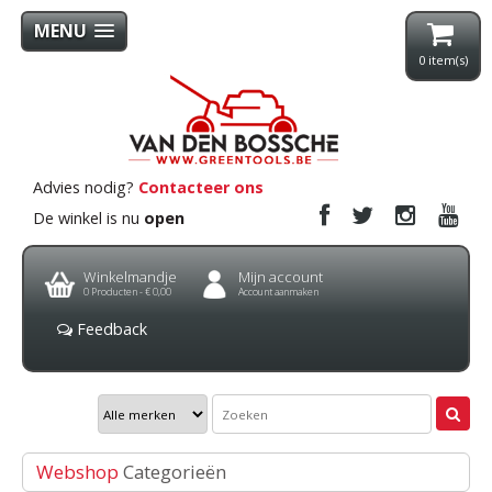
MENU
0
item(s)
Advies nodig?
Contacteer ons
De winkel is nu
open
Winkelmandje
Mijn account
0
Producten -
€ 0,00
Account aanmaken
Feedback
Webshop
Categorieën