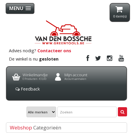
MENU
0
item(s)
Advies nodig?
Contacteer ons
De winkel is nu
gesloten
Winkelmandje
Mijn account
0
Producten -
€ 0,00
Account aanmaken
Feedback
Webshop
Categorieën