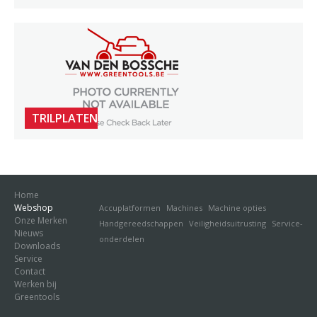
TRILPLATEN
Home
Webshop
Accuplatformen
Machines
Machine opties
Onze Merken
Handgereedschappen
Veiligheidsuitrusting
Service-
Nieuws
onderdelen
Downloads
Service
Contact
Werken bij
Greentools