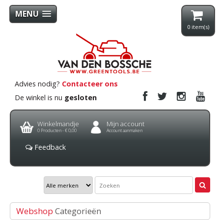
MENU
0
item(s)
Advies nodig?
Contacteer ons
De winkel is nu
gesloten
Winkelmandje
Mijn account
0
Producten -
€ 0,00
Account aanmaken
Feedback
Webshop
Categorieën