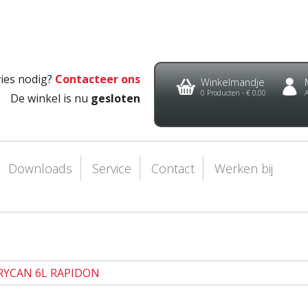
ies nodig?
Contacteer ons
Winkelmandje
0
Producten -
€ 0,00
De winkel is nu
gesloten
Downloads
Service
Contact
Werken bij
RYCAN 6L RAPIDON