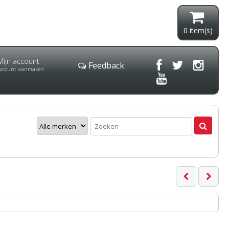
0
item(s)
Mijn account
Feedback
Account aanmaken