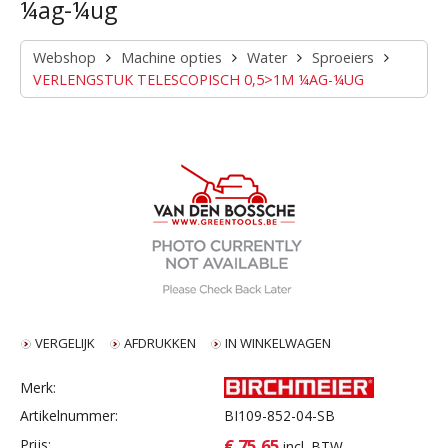
¼ag-¼ug
Webshop
Machine opties
Water
Sproeiers
VERLENGSTUK TELESCOPISCH 0,5>1M ¼AG-¼UG
VERGELIJK
AFDRUKKEN
IN WINKELWAGEN
Merk:
Artikelnummer:
BI109-852-04-SB
€ 75,65
Prijs:
incl. BTW