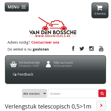
MENU
0
item(s)
Advies nodig?
Contacteer ons
De winkel is nu
gesloten
Winkelmandje
Mijn account
0
Producten -
€ 0,00
Account aanmaken
Feedback
Verlengstuk telescopisch 0,5>1m