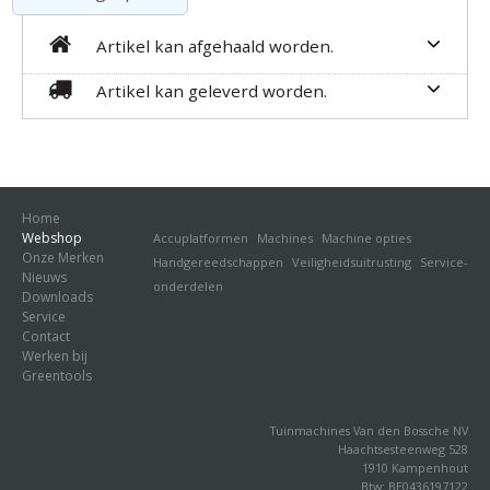
Artikel kan afgehaald worden.
Artikel kan geleverd worden.
Home
Webshop
Accuplatformen
Machines
Machine opties
Onze Merken
Handgereedschappen
Veiligheidsuitrusting
Service-
Nieuws
onderdelen
Downloads
Service
Contact
Werken bij
Greentools
Tuinmachines Van den Bossche NV
Haachtsesteenweg 528
1910 Kampenhout
Btw: BE0436197122