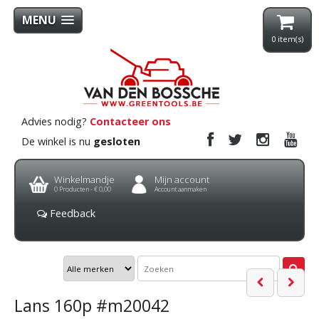
MENU
0
item(s)
Advies nodig?
Contacteer ons
De winkel is nu
gesloten
Winkelmandje
Mijn account
0
Producten -
€ 0,00
Account aanmaken
Feedback
Lans 160p #m20042