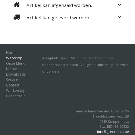
Artikel kan afgehaald worden.
Artikel kan geleverd worden.
Home
Webshop
Accuplatformen
Machines
Machine opties
Onze Merken
Handgereedschappen
Veiligheidsuitrusting
Service-
Nieuws
onderdelen
Downloads
Service
Contact
Werken bij
Greentools
Tuinmachines Van den Bossche NV
Haachtsesteenweg 528
1910 Kampenhout
Btw: BE0436197122
info@greentools.be