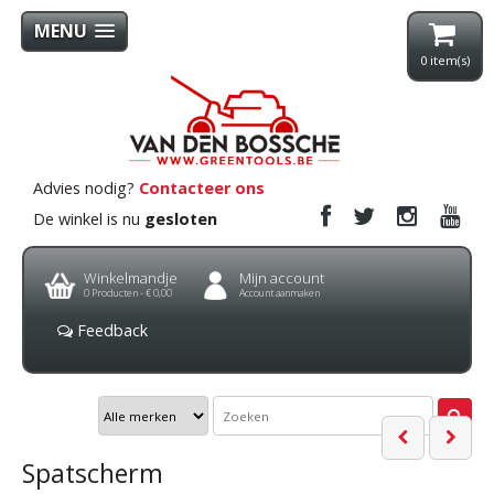
MENU
0
item(s)
Advies nodig?
Contacteer ons
De winkel is nu
gesloten
Winkelmandje
Mijn account
0
Producten -
€ 0,00
Account aanmaken
Feedback
Spatscherm