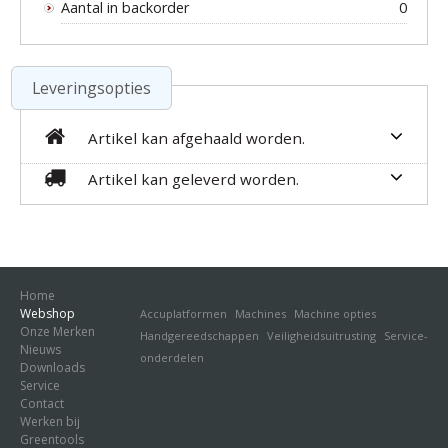
Aantal in backorder
0
Leveringsopties
Artikel kan afgehaald worden.
Artikel kan geleverd worden.
Home
Webshop
Accuplatformen
Machines
Machine opties
Onze Merken
Handgereedschappen
Veiligheidsuitrusting
Service-
Nieuws
onderdelen
Downloads
Service
Contact
Werken bij
Greentools