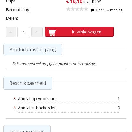
€ 18,10
Prijs:
incl. BTW
Beoordeling:
Geef uw mening
Delen:
In winkelwagen
Productomschrijving
Er is momenteel nog geen productomschrijving.
Beschikbaarheid
Aantal op voorraad
1
Aantal in backorder
0
Leveringsopties