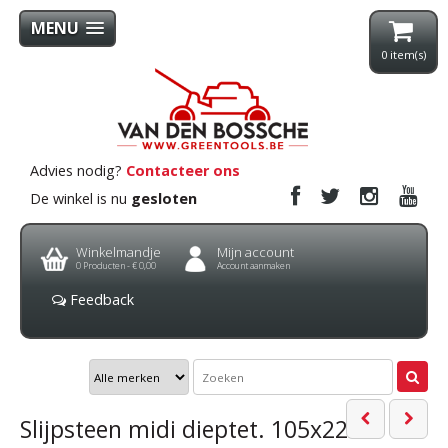
MENU
0
item(s)
Advies nodig?
Contacteer ons
De winkel is nu
gesloten
Winkelmandje
Mijn account
0
Producten -
€ 0,00
Account aanmaken
Feedback
Slijpsteen midi dieptet. 105x22x6