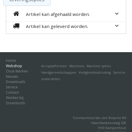
Artikel kan afgehaald worden.
Artikel kan geleverd worden.
Home
Webshop
Accuplatformen
Machines
Machine opties
Onze Merken
Handgereedschappen
Veiligheidsuitrusting
Service-
Nieuws
onderdelen
Downloads
Service
Contact
Werken bij
Greentools
Tuinmachines Van den Bossche NV
Haachtsesteenweg 528
1910 Kampenhout