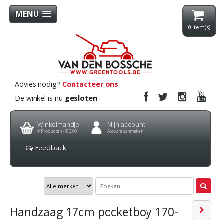
MENU
0
item(s)
Advies nodig?
Contacteer ons
De winkel is nu
gesloten
Winkelmandje
Mijn account
0
Producten -
€ 0,00
Account aanmaken
Feedback
Handzaag 17cm pocketboy 170-