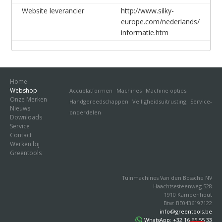
Website leverancier
http://www.silky-
europe.com/nederlands/
informatie.htm
Home
Webshop
Accuplatformen
Machines
Machine opties
Onze Merken
Handgereedschappen
Veiligheidsuitrusting
Service-
Nieuws
onderdelen
Downloads
Service
Contact
Werken bij
Greentools
Tuinmachines Van den Bossche NV
Haachtsesteenweg 528
1910 Kampenhout
Btw: BE0436197122
info@greentools.be
WhatsApp: +32 16 65 55 33