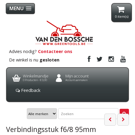
MENU
0
item(s)
Advies nodig?
Contacteer ons
De winkel is nu
gesloten
Winkelmandje
Mijn account
0
Producten -
€ 0,00
Account aanmaken
Feedback
Verbindingsstuk f6/8 95mm