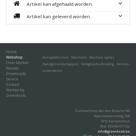
Artikel kan afgehaald worden.
Artikel kan geleverd worden.
Home
Webshop
Accuplatformen
Machines
Machine opties
Onze Merken
Handgereedschappen
Veiligheidsuitrusting
Service-
Nieuws
onderdelen
Downloads
Service
Contact
Werken bij
Greentools
Tuinmachines Van den Bossche NV
Haachtsesteenweg 528
1910 Kampenhout
Btw: BE0436197122
info@greentools.be