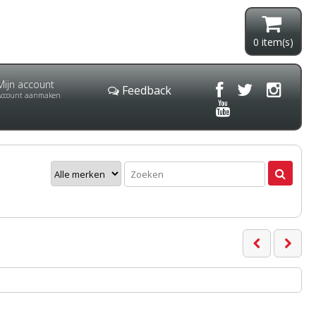
0
item(s)
Mijn account
Feedback
Account aanmaken