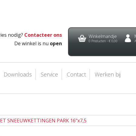
ies nodig?
Contacteer ons
Winkelmandje
0
Producten -
€ 0,00
De winkel is nu
open
Downloads
Service
Contact
Werken bij
SET SNEEUWKETTINGEN PARK 16"x7,5