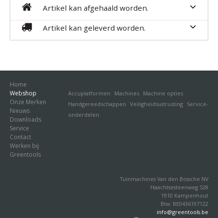
Artikel kan afgehaald worden.
Artikel kan geleverd worden.
Home
Webshop
Accuplatformen
Machines
Machine opties
Onze Merken
Handgereedschappen
Veiligheidsuitrusting
Service-
Nieuws
onderdelen
Downloads
Service
Contact
Werken bij
Greentools
Tuinmachines Van den Bossche NV
Haachtsesteenweg 528
1910 Kampenhout
Btw: BE0436197122
info@greentools.be