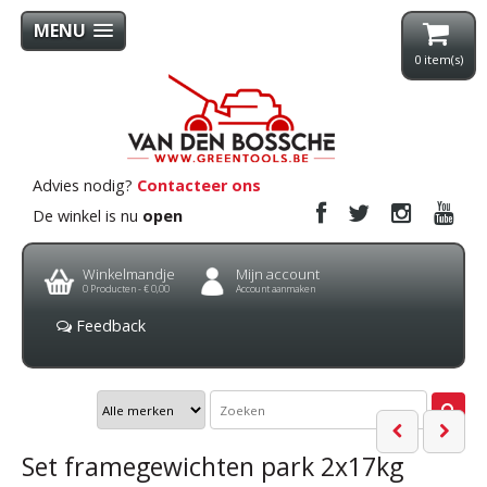
MENU
0
item(s)
Advies nodig?
Contacteer ons
De winkel is nu
open
Winkelmandje
Mijn account
0
Producten -
€ 0,00
Account aanmaken
Feedback
Set framegewichten park 2x17kg