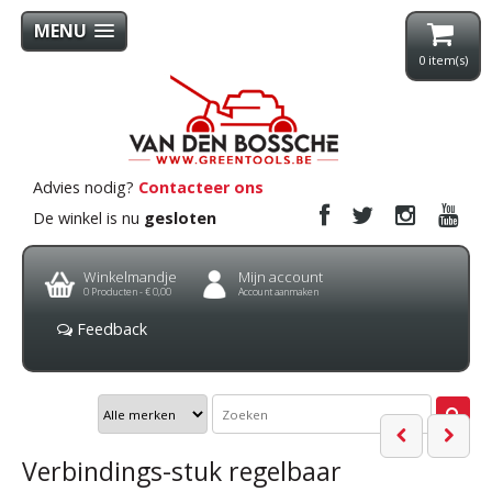
MENU
0
item(s)
Advies nodig?
Contacteer ons
De winkel is nu
gesloten
Winkelmandje
Mijn account
0
Producten -
€ 0,00
Account aanmaken
Feedback
Verbindings-stuk regelbaar