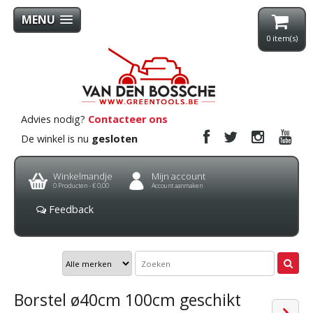
MENU
0
item(s)
Advies nodig?
Contacteer ons
De winkel is nu
gesloten
Winkelmandje
Mijn account
0
Producten -
€ 0,00
Account aanmaken
Feedback
Borstel ø40cm 100cm geschikt