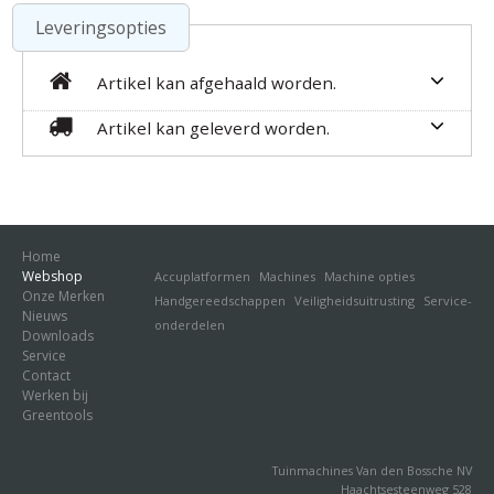
Leveringsopties
Artikel kan afgehaald worden.
Artikel kan geleverd worden.
Home
Webshop
Accuplatformen
Machines
Machine opties
Onze Merken
Handgereedschappen
Veiligheidsuitrusting
Service-
Nieuws
onderdelen
Downloads
Service
Contact
Werken bij
Greentools
Tuinmachines Van den Bossche NV
Haachtsesteenweg 528