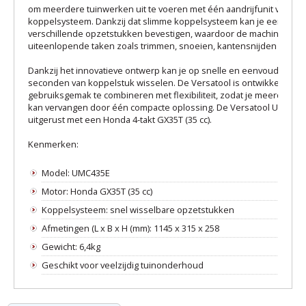
om meerdere tuinwerken uit te voeren met één aandrijfunit via een
koppelsysteem. Dankzij dat slimme koppelsysteem kan je eenvoudi
verschillende opzetstukken bevestigen, waardoor de machine inzet
uiteenlopende taken zoals trimmen, snoeien, kantensnijden en bla
Dankzij het innovatieve ontwerp kan je op snelle en eenvoudige wij
seconden van koppelstuk wisselen. De Versatool is ontwikkeld om
gebruiksgemak te combineren met flexibiliteit, zodat je meerdere 
kan vervangen door één compacte oplossing. De Versatool UMC425E
uitgerust met een Honda 4-takt GX35T (35 cc).
Kenmerken:
Model: UMC435E
Motor: Honda GX35T (35 cc)
Koppelsysteem: snel wisselbare opzetstukken
Afmetingen (L x B x H (mm): 1145 x 315 x 258
Gewicht: 6,4kg
Geschikt voor veelzijdig tuinonderhoud