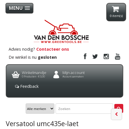
MENU
0
item(s)
Advies nodig?
Contacteer ons
De winkel is nu
gesloten
Winkelmandje
Mijn account
0
Producten -
€ 0,00
Account aanmaken
Feedback
Versatool umc435e-laet