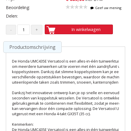
Beoordeling:
Geef uw mening
Delen:
In winkelwagen
Productomschrijving
De Honda UMC435E Versatool is een alles-in-één tuinwerktuig dat 
om meerdere tuinwerken uit te voeren met één aandrijfunit via een
koppelsysteem. Dankzij dat slimme koppelsysteem kan je eenvoudi
verschillende opzetstukken bevestigen, waardoor de machine inzet
uiteenlopende taken zoals trimmen, snoeien, kantensnijden en bla
Dankzij het innovatieve ontwerp kan je op snelle en eenvoudige wij
seconden van koppelstuk wisselen. De Versatool is ontwikkeld om
gebruiksgemak te combineren met flexibiliteit, zodat je meerdere 
kan vervangen door één compacte oplossing. De Versatool UMC425E
uitgerust met een Honda 4-takt GX35T (35 cc).
Kenmerken:
De Honda UMC435E Versatool is een alles-in-één tuinwerktuig dat 