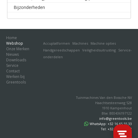
Bijzonderheden
Home
Webshop
Accuplatformen
Machines
Machine opties
Onze Merken
Handgereedschappen
Veiligheidsuitrusting
Service-
Nieuws
onderdelen
Downloads
Service
Contact
Werken bij
Greentools
Tuinmachines Van den Bossche NV
Haachtsesteenweg 528
1910 Kampenhout
Btw: BE0436197122
info@greentools.be
WhatsApp: +32 16 65 55 33
Tel: +32 16 65 55 33