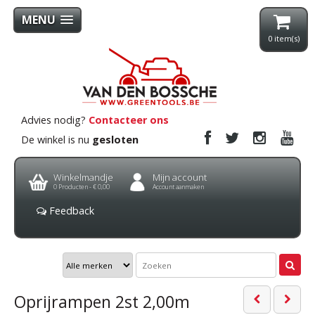
MENU
0
item(s)
Advies nodig?
Contacteer ons
De winkel is nu
gesloten
Winkelmandje
Mijn account
0
Producten -
€ 0,00
Account aanmaken
Feedback
Oprijrampen 2st 2,00m