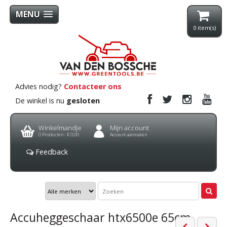
MENU
0
item(s)
Advies nodig?
Contacteer ons
De winkel is nu
gesloten
Winkelmandje
Mijn account
0
Producten -
€ 0,00
Account aanmaken
Feedback
Accuheggeschaar htx6500e 65cm