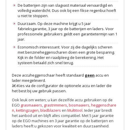
De batterijen zijn van slagvast materiaal vervaardigd en
volledig waterdicht. Dus ook bij een fikse regenbui hoeft
u niet te stoppen.
Duurzaam. Op deze machine krijgt u 5 jaar
fabrieksgarantie, 3 jaar op de batterijen en laders. Voor
professionele gebruikers geldt een garantietermijn van 1
jaar.
Economisch interessant. Voor zij die dagelijks scheren
met benzineheggenscharen doen een grote besparing.
Kijk in de folder en raadpleeg de berekening. Het
systeem betaald zich snel terug.
Deze accuheggenschaar heeft standaard
geen
accu en
lader meegeleverd.
â€‹Kies via de configurator de optionele accu en lader die
het best bij uw gebruik passen.
Ook leuk om weten; u kan dezelfde accu gebruiken op de
EGO
grasmaaiers
,
grastrimmers
,
bosmaaiers
,
heggenschare
n
,
kettingzagen
,
bladblazers
en
Multitool
. Ieder jaar breidt
het aanbod uit en blijft alles compatibel. Met 5 jaar garantie
op de EGO machines en 3 jaar garantie op de batterijen en
laders heeft u gekozen voor kwaliteit en duurzaamheid.