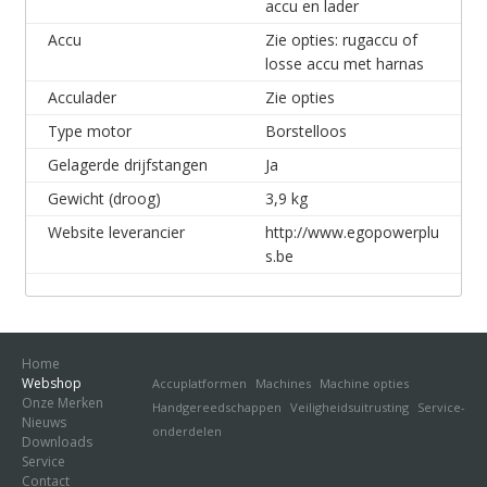
accu en lader
Accu
Zie opties: rugaccu of
losse accu met harnas
Acculader
Zie opties
Type motor
Borstelloos
Gelagerde drijfstangen
Ja
Gewicht (droog)
3,9 kg
Website leverancier
http://www.egopowerplu
s.be
Home
Webshop
Accuplatformen
Machines
Machine opties
Onze Merken
Handgereedschappen
Veiligheidsuitrusting
Service-
Nieuws
onderdelen
Downloads
Service
Contact