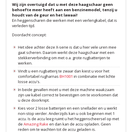
Wij zijn overtuigd dat u met deze haagschaar geen
behoefte meer heeft aan een benzinemodel, tenzij u
houdt van de geur en het lawaai!
En heggenscharen die werken met een verlengkabel, dat is
verleden tijd.
Doordacht concept:
Het idee achter deze X-serie is dat u hier vele uren mee
gaat scheren. Daarom werkt deze haagschaar met een
stekkerverbinding om met o.a. grote rugbatterijen te
werken.
Vindt u een rugbatterij te zwaar dan kiest u voor het
comfortabel rugharnas
BH1001
in combinatie met lichte
losse accu's.
In beide gevallen moet u met deze machine waakzaam
zijn uw kabel correct te bevestigen om te voorkomen dat
u deze doorknipt.
Kies voor 2 losse batterijen en een snellader en u werkt
non-stop verder. Anderzijds kan u ook beginnen met 1
accu. Is de accu leeg ruimt u het heggenscheersel op met
de
Amazing Rake
en dan kan de accu opladen. Geen
reden om te wachten tot de accu geladen is.