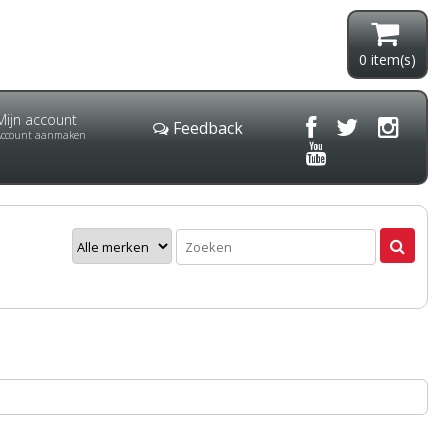
0
item(s)
Mijn account
Feedback
Account aanmaken