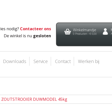
ies nodig?
Contacteer ons
Winkelmandje
0
Producten -
€ 0,00
De winkel is nu
gesloten
Downloads
Service
Contact
Werken bij
ZOUTSTROOIER DUWMODEL 45kg