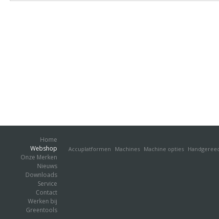
Home
Webshop
Accuplatformen
Machines
Machine opties
Handgeree
Onze Merken
Nieuws
Downloads
Service
Contact
Werken bij
Greentools