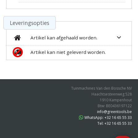
Leveringsopties
Artikel kan afgehaald worden.
Artikel kan niet geleverd worden.
Tuinmachines Van den Bossche NV
Haachtsesteenweg 528
1910 Kampenhout
Btw: BE0436197122
info@greentools.be
WhatsApp: +32 16 65 55 33
Tel: +32 16 65 55 33