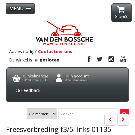
MENU
0
item(s)
Advies nodig?
Contacteer ons
De winkel is nu
gesloten
Winkelmandje
Mijn account
0
Producten -
€ 0,00
Account aanmaken
Feedback
Freesverbreding f3/5 links 01135