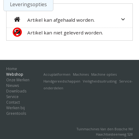
Leveringsopties
Artikel kan afgehaald worden.
Artikel kan niet geleverd worden.
Home
Webshop
Accuplatformen
Machines
Machine opties
Onze Merken
Handgereedschappen
Veiligheidsuitrusting
Service-
Nieuws
onderdelen
Downloads
Service
Contact
Werken bij
Greentools
Tuinmachines Van den Bossche NV
Haachtsesteenweg 528