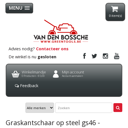
MENU
0
item(s)
Advies nodig?
Contacteer ons
De winkel is nu
gesloten
Winkelmandje
Mijn account
0
Producten -
€ 0,00
Account aanmaken
Feedback
Graskantschaar op steel gs46 -