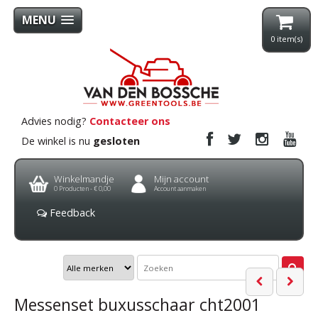
MENU
0
item(s)
Advies nodig?
Contacteer ons
De winkel is nu
gesloten
Winkelmandje
Mijn account
0
Producten -
€ 0,00
Account aanmaken
Feedback
Messenset buxusschaar cht2001