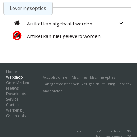
Leveringsopties
Artikel kan afgehaald worden.
Artikel kan niet geleverd worden.
Home
Webshop
Accuplatformen
Machines
Machine opties
Onze Merken
Handgereedschappen
Veiligheidsuitrusting
Service-
Nieuws
onderdelen
Downloads
Service
Contact
Werken bij
Greentools
Tuinmachines Van den Bossche NV
Haachtsesteenweg 528