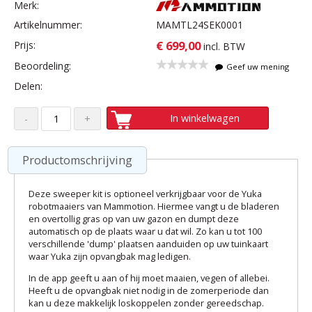
Merk:
Artikelnummer:
MAMTL24SEK0001
€ 699,00
Prijs:
incl. BTW
Beoordeling:
Geef uw mening
Delen:
In winkelwagen
Productomschrijving
Deze sweeper kit is optioneel verkrijgbaar voor de Yuka
robotmaaiers van Mammotion. Hiermee vangt u de bladeren
en overtollig gras op van uw gazon en dumpt deze
automatisch op de plaats waar u dat wil. Zo kan u tot 100
verschillende 'dump' plaatsen aanduiden op uw tuinkaart
waar Yuka zijn opvangbak mag ledigen.
In de app geeft u aan of hij moet maaien, vegen of allebei.
Heeft u de opvangbak niet nodig in de zomerperiode dan
kan u deze makkelijk loskoppelen zonder gereedschap.