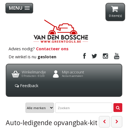
MENU
0
item(s)
Advies nodig?
Contacteer ons
De winkel is nu
gesloten
Winkelmandje
Mijn account
0
Producten -
€ 0,00
Account aanmaken
Feedback
Auto-ledigende opvangbak-kit