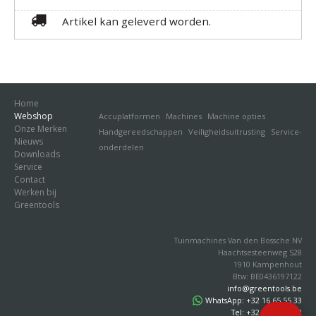
Artikel kan geleverd worden.
Home
Webshop
Accuplatformen
Machines
Machine opties
Onze Merken
Handgereedschappen
Veiligheidsuitrusting
Service-
Nieuws
onderdelen
Downloads
Service
Contact
Werken bij
Greentools
Tuinmachines Van den Bossche NV
Haachtsesteenweg 528
1910 Kampenhout
Btw: BE0436197122
info@greentools.be
WhatsApp: +32 16 65 55 33
Tel: +32 16 65 55 33