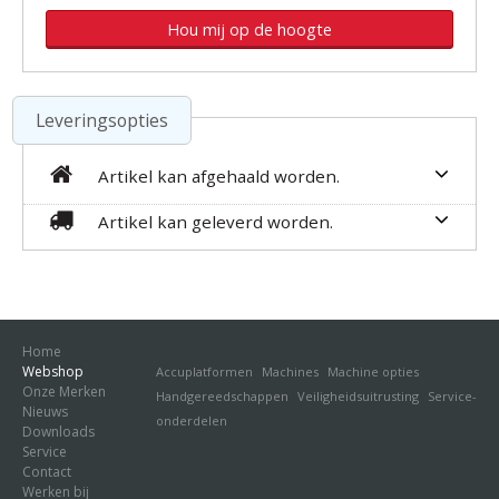
Leveringsopties
Artikel kan afgehaald worden.
Artikel kan geleverd worden.
Home
Webshop
Accuplatformen
Machines
Machine opties
Onze Merken
Handgereedschappen
Veiligheidsuitrusting
Service-
Nieuws
onderdelen
Downloads
Service
Contact
Werken bij