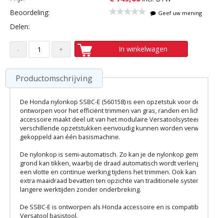
Beoordeling:
Geef uw mening
Delen:
In winkelwagen
Productomschrijving
De Honda nylonkop SSBC-E (560158) is een opzetstuk voor de Hond
ontworpen voor het efficiënt trimmen van gras, randen en lichte begr
accessoire maakt deel uit van het modulaire Versatoolsysteem, waar
verschillende opzetstukken eenvoudig kunnen worden verwisseld
gekoppeld aan één basismachine.
De nylonkop is semi-automatisch. Zo kan je de nylonkop gemakkelij
grond kan tikken, waarbij de draad automatisch wordt verlengd. Dit 
een vlotte en continue werking tijdens het trimmen. Ook kan de kop
extra maaidraad bevatten ten opzichte van traditionele systemen, w
langere werktijden zonder onderbreking.
De SSBC-E is ontworpen als Honda accessoire en is compatibel me
Versatool basistool.