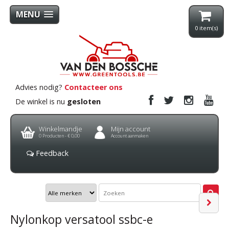
MENU
0
item(s)
Advies nodig?
Contacteer ons
De winkel is nu
gesloten
Winkelmandje
Mijn account
0
Producten -
€ 0,00
Account aanmaken
Feedback
Nylonkop versatool ssbc-e