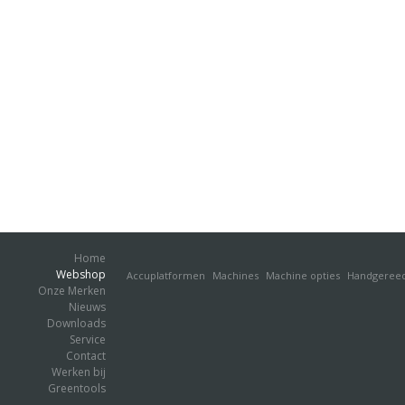
Home
Webshop
Accuplatformen
Machines
Machine opties
Handgeree
Onze Merken
Nieuws
Downloads
Service
Contact
Werken bij
Greentools