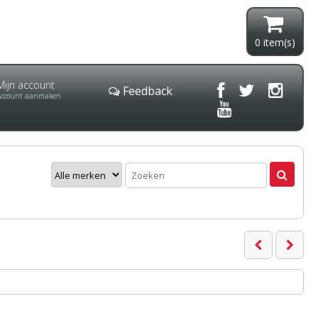
0
item(s)
Mijn account
Feedback
Account aanmaken