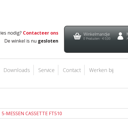
ies nodig?
Contacteer ons
Winkelmandje
0
Producten -
€ 0,00
De winkel is nu
gesloten
Downloads
Service
Contact
Werken bij
5-MESSEN CASSETTE FT510