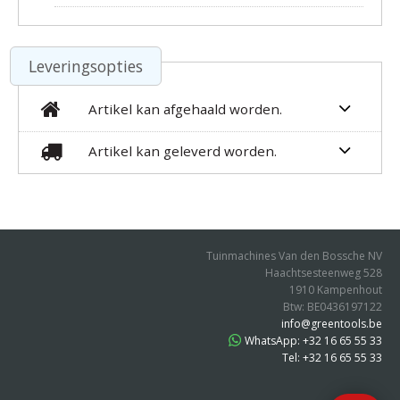
Leveringsopties
Artikel kan afgehaald worden.
Artikel kan geleverd worden.
Tuinmachines Van den Bossche NV
Haachtsesteenweg 528
1910 Kampenhout
Btw: BE0436197122
info@greentools.be
WhatsApp: +32 16 65 55 33
Tel: +32 16 65 55 33