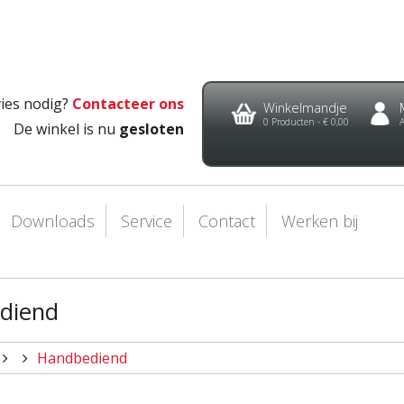
ies nodig?
Contacteer ons
Winkelmandje
0
Producten -
€ 0,00
De winkel is nu
gesloten
Downloads
Service
Contact
Werken bij
diend
Handbediend