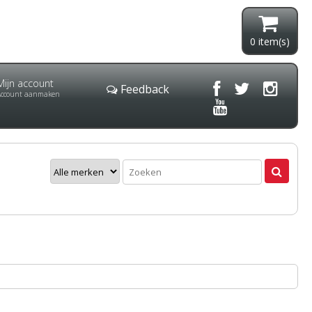
0
item(s)
Mijn account
Feedback
Account aanmaken