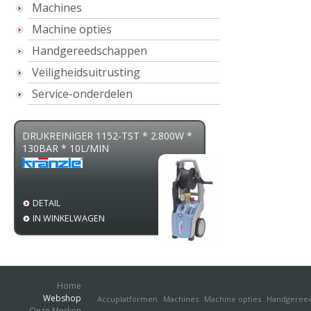
Machines
Machine opties
Handgereedschappen
Veiligheidsuitrusting
Service-onderdelen
DRUKREINIGER 1152-TST * 2.800W *
ZAAGBOK SMART
130BAR * 10L/MIN
TOT Ø25CM - 4M
DETAIL
DETAIL
IN WINKELWAGEN
IN WINKELWAGE
Home
Webshop
Accuplatformen
Machines
Machine opties
Handgeree
Onze Merken