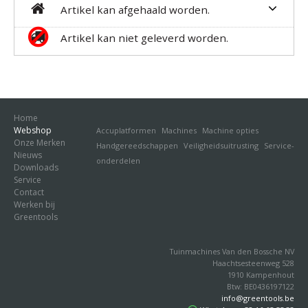
Artikel kan afgehaald worden.
Artikel kan niet geleverd worden.
Home
Webshop
Accuplatformen
Machines
Machine opties
Onze Merken
Handgereedschappen
Veiligheidsuitrusting
Service-
Nieuws
onderdelen
Downloads
Service
Contact
Werken bij
Greentools
Tuinmachines Van den Bossche NV
Haachtsesteenweg 528
1910 Kampenhout
Btw: BE0436197122
info@greentools.be