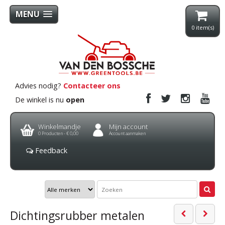
MENU
0
item(s)
Advies nodig?
Contacteer ons
De winkel is nu
open
Winkelmandje
Mijn account
0
Producten -
€ 0,00
Account aanmaken
Feedback
Dichtingsrubber metalen