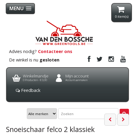
MENU
0
item(s)
Advies nodig?
Contacteer ons
De winkel is nu
gesloten
Winkelmandje
Mijn account
0
Producten -
€ 0,00
Account aanmaken
Feedback
Snoeischaar felco 2 klassiek