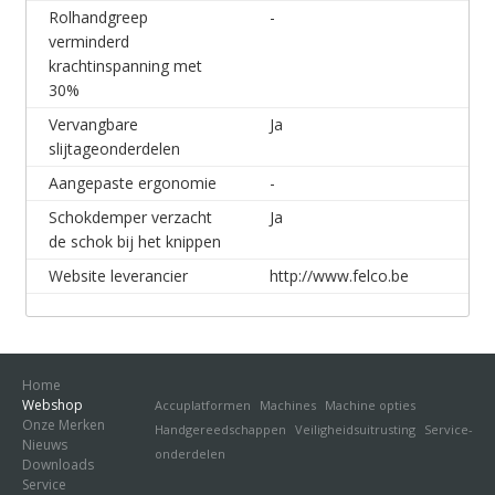
Rolhandgreep
-
verminderd
krachtinspanning met
30%
Vervangbare
Ja
slijtageonderdelen
Aangepaste ergonomie
-
Schokdemper verzacht
Ja
de schok bij het knippen
Website leverancier
http://www.felco.be
Home
Webshop
Accuplatformen
Machines
Machine opties
Onze Merken
Handgereedschappen
Veiligheidsuitrusting
Service-
Nieuws
onderdelen
Downloads
Service