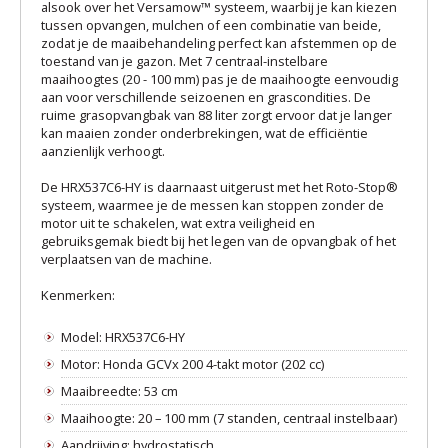
alsook over het Versamow™ systeem, waarbij je kan kiezen
tussen opvangen, mulchen of een combinatie van beide,
zodat je de maaibehandeling perfect kan afstemmen op de
toestand van je gazon. Met 7 centraal-instelbare
maaihoogtes (20 - 100 mm) pas je de maaihoogte eenvoudig
aan voor verschillende seizoenen en grascondities. De
ruime grasopvangbak van 88 liter zorgt ervoor dat je langer
kan maaien zonder onderbrekingen, wat de efficiëntie
aanzienlijk verhoogt.
De HRX537C6-HY is daarnaast uitgerust met het Roto-Stop®
systeem, waarmee je de messen kan stoppen zonder de
motor uit te schakelen, wat extra veiligheid en
gebruiksgemak biedt bij het legen van de opvangbak of het
verplaatsen van de machine.
Kenmerken:
Model: HRX537C6-HY
Motor: Honda GCVx 200 4-takt motor (202 cc)
Maaibreedte: 53 cm
Maaihoogte: 20 – 100 mm (7 standen, centraal instelbaar)
Aandrijving: hydrostatisch