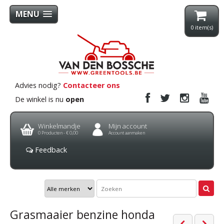
MENU
0
item(s)
Advies nodig?
Contacteer ons
De winkel is nu
open
Winkelmandje
Mijn account
0
Producten -
€ 0,00
Account aanmaken
Feedback
Grasmaaier benzine honda