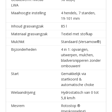
LWA
Maaihoogte instelling
4 hendels, 7 standen,
19-101 mm
Inhoud grasvangzak
85 l
Materiaal grasvangzak
Textiel met stofkap
Mulchkit
Standaard (Versamow®)
Bijzonderheden
4 in 1: opvangen,
uitwerpen, mulchen,
bladversnipperen zonder
ombouwen!
Start
Gemakkelijk via
startkoord &
automatische choke
Wielaandrijving
Hydrostatisch van 0 tot
5,8 km/h
Mesrem
Rotostop ®
(meskoppeling)