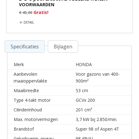
VOORWAARDEN
Gratis!
€ 45,00
DETAIL
Specificaties
Bijlagen
Merk
HONDA
Aanbevolen
Voor gazons van 400-
maaioppervlakte
900m²
Maaibreedte
53 cm
Type 4-takt motor
GCVx 200
Cilinderinhoud
201 cm³
Max. motorvermogen
3,7 kW bij 2.850/min.
Brandstof
Super 98 of Aspen 4T
Geluidsverm. niveau
98 dB(A)