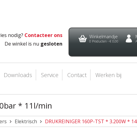
ies nodig?
Contacteer ons
Winkelmandje
0
Producten -
€ 0,00
De winkel is nu
gesloten
Downloads
Service
Contact
Werken bij
0bar * 11l/min
ers
Elektrisch
DRUKREINIGER 160P-TST * 3.200W * 14