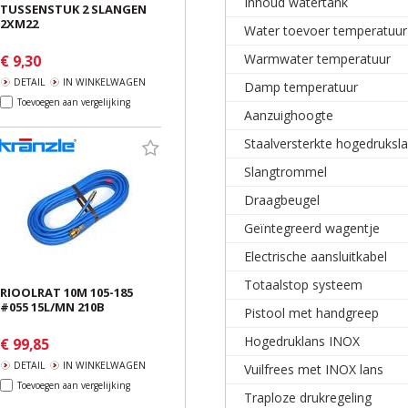
Inhoud watertank
TUSSENSTUK 2 SLANGEN
2XM22
Water toevoer temperatuur
Warmwater temperatuur
€ 9,30
DETAIL
IN WINKELWAGEN
Damp temperatuur
Toevoegen aan vergelijking
Aanzuighoogte
Staalversterkte hogedruksl
Slangtrommel
Draagbeugel
Geïntegreerd wagentje
Electrische aansluitkabel
Totaalstop systeem
RIOOLRAT 10M 105-185
#055 15L/MN 210B
Pistool met handgreep
Hogedruklans INOX
€ 99,85
DETAIL
IN WINKELWAGEN
Vuilfrees met INOX lans
Toevoegen aan vergelijking
Traploze drukregeling