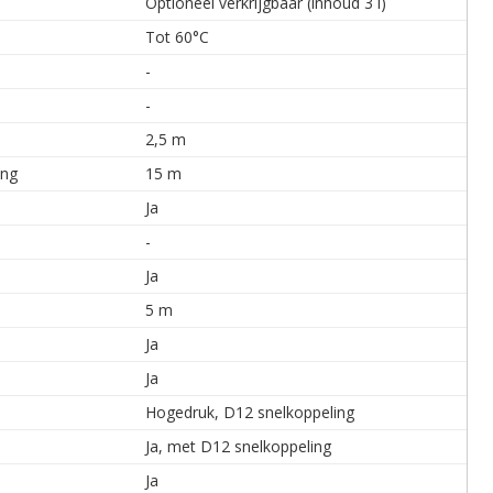
Optioneel verkrijgbaar (inhoud 3 l)
Tot 60°C
-
-
2,5 m
ang
15 m
Ja
-
Ja
5 m
Ja
Ja
Hogedruk, D12 snelkoppeling
Ja, met D12 snelkoppeling
Ja