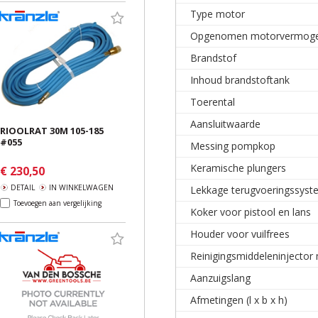
Type motor
Opgenomen motorvermog
Brandstof
Inhoud brandstoftank
Toerental
Aansluitwaarde
RIOOLRAT 30M 105-185
#055
Messing pompkop
Keramische plungers
€ 230,50
DETAIL
IN WINKELWAGEN
Lekkage terugvoeringssys
Toevoegen aan vergelijking
Koker voor pistool en lans
Houder voor vuilfrees
Reinigingsmiddeleninjector m
Aanzuigslang
Afmetingen (l x b x h)