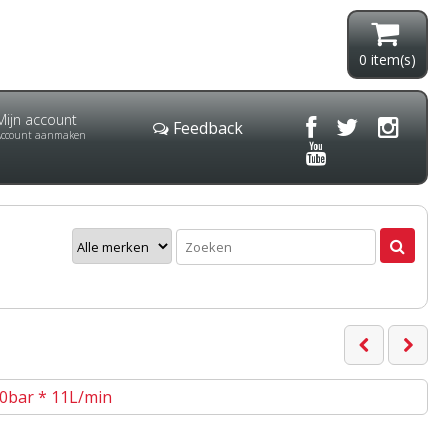
0
item(s)
Mijn account
Feedback
Account aanmaken
0bar * 11L/min