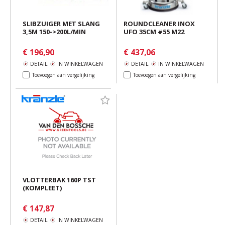
SLIBZUIGER MET SLANG
ROUNDCLEANER INOX
3,5M 150->200L/MIN
UFO 35CM #55 M22
€ 196,90
€ 437,06
DETAIL
IN WINKELWAGEN
DETAIL
IN WINKELWAGEN
Toevoegen aan vergelijking
Toevoegen aan vergelijking
VLOTTERBAK 160P TST
(KOMPLEET)
€ 147,87
DETAIL
IN WINKELWAGEN