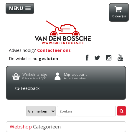
MENU
0
item(s)
Advies nodig?
Contacteer ons
De winkel is nu
gesloten
Winkelmandje
Mijn account
0
Producten -
€ 0,00
Account aanmaken
Feedback
Webshop
Categorieën