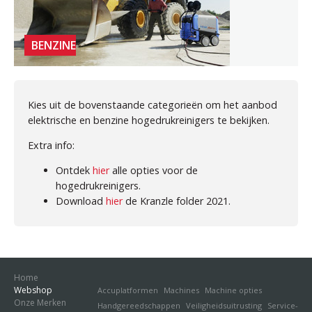
BENZINE
Kies uit de bovenstaande categorieën om het aanbod
elektrische en benzine hogedrukreinigers te bekijken.
Extra info:
Ontdek
hier
alle opties voor de
hogedrukreinigers.
Download
hier
de Kranzle folder 2021.
Home
Webshop
Accuplatformen
Machines
Machine opties
Onze Merken
Handgereedschappen
Veiligheidsuitrusting
Service-