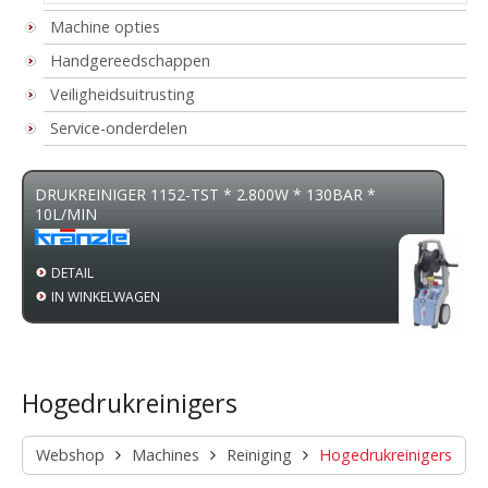
Machine opties
Handgereedschappen
Veiligheidsuitrusting
Service-onderdelen
DRUKREINIGER 1152-TST * 2.800W * 130BAR *
Z
10L/MIN
4
DETAIL
IN WINKELWAGEN
Hogedrukreinigers
Webshop
Machines
Reiniging
Hogedrukreinigers