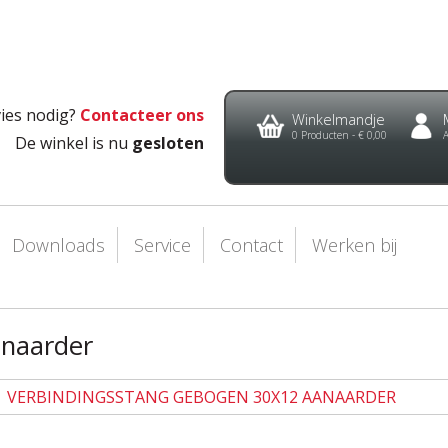
ies nodig?
Contacteer ons
Winkelmandje
0
Producten -
€ 0,00
De winkel is nu
gesloten
Downloads
Service
Contact
Werken bij
anaarder
VERBINDINGSSTANG GEBOGEN 30X12 AANAARDER