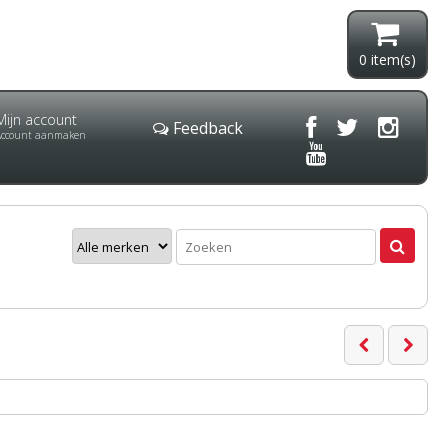
0
item(s)
Mijn account
Feedback
Account aanmaken