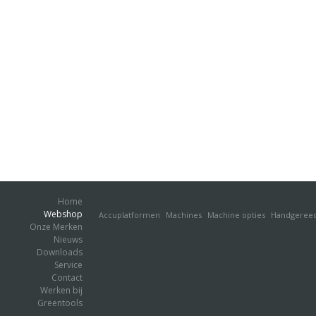
Home
Webshop
Accuplatformen
Machines
Machine opties
Handgeree
Onze Merken
Nieuws
Downloads
Service
Contact
Werken bij
Greentools