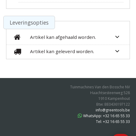
Leveringsopties
Artikel kan afgehaald worden.
Artikel kan geleverd worden.
Tuinmachines Van den Bossche NV
Haachtsesteenweg 528
1910 Kampenhout
Btw: BE0436197122
info@greentools.be
WhatsApp: +32 16 65 55 33
Tel: +32 16 65 55 33