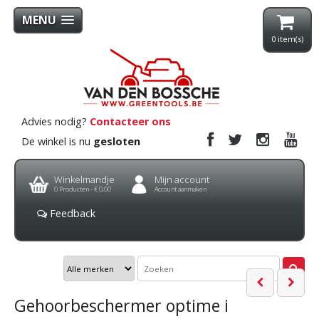
MENU
0
item(s)
Advies nodig?
Contacteer ons
De winkel is nu
gesloten
Winkelmandje
Mijn account
0
Producten -
€ 0,00
Account aanmaken
Feedback
Gehoorbeschermer optime i