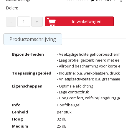
Delen:
In winkelwagen
Productomschrijving
Bijzonderheden
- Veelzijdige lichte gehoorbeschermer
- Laag profiel gecombineerd met een gen
- Allround bescherming voor korte en lan
Toepassingsgebied
- Industrie: o.a. werkplaatsen, drukkerij
- Vrijetijdsactiviteiten: o.a. grasmaaien, hobb
Eigenschappen
- Optimale afdichting
- Lage contactdruk
- Hoog comfort, zelfs bij langdurig gebruik
Info
Hoofdbeugel
Eenheid
per stuk
Hoog
32 dB
Medium
25 dB