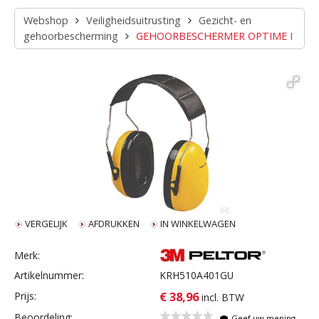
Webshop
Veiligheidsuitrusting
Gezicht- en
gehoorbescherming
GEHOORBESCHERMER OPTIME I
VERGELIJK
AFDRUKKEN
IN WINKELWAGEN
Merk:
Artikelnummer:
KRH510A401GU
€ 38,96
Prijs:
incl. BTW
Beoordeling:
Geef uw mening