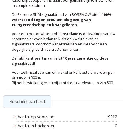
kabel blijft soepel en is daardoor gemakkelijk te installeren
in complexe tuinen.
De Extreme SLIM signaaldraad van BOSSMOW biedt
100%
weerstand tegen breuken als gevolg van
tuingereedschap en knaagdieren
.
Voor een betrouwbare robotinstallatie is de kwaliteit van uw
robotmaaier even belangrijk als de kwaliteit van de
signaaldraad. Voorkom kabelbreuken en kies voor een
degelijke signaaldraad uit Denemarken.
De fabrikant geeft maar liefst
10 jaar garantie
op deze
signaaldraad!
Voor zelfinstallatie kan dit artikel enkel besteld worden per
drums van 500m.
Bij het bestellen geeft u bij aantal een veelvoud op van 500.
Beschikbaarheid
Aantal op voorraad
19212
Aantal in backorder
0