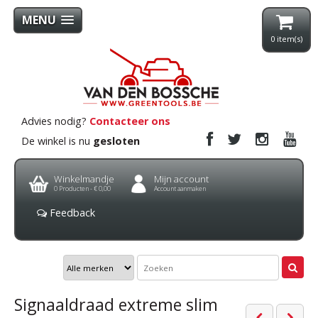
MENU
0
item(s)
Advies nodig?
Contacteer ons
De winkel is nu
gesloten
Winkelmandje
Mijn account
0
Producten -
€ 0,00
Account aanmaken
Feedback
Signaaldraad extreme slim