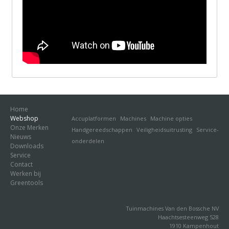
Home
Webshop
Accuplatformen
Machines
Machine opties
Onze Merken
Handgereedschappen
Veiligheidsuitrusting
Service-
Nieuws
onderdelen
Downloads
Service
Contact
Werken bij
Greentools
Tuinmachines Van den Bossche NV
Haachtsesteenweg 528
1910 Kampenhout