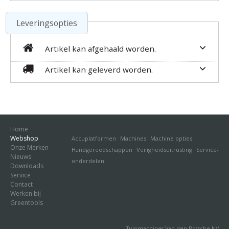
Leveringsopties
Artikel kan afgehaald worden.
Artikel kan geleverd worden.
Home
Webshop
Accuplatformen
Machines
Machine opties
Onze Merken
Handgereedschappen
Veiligheidsuitrusting
Service-
Nieuws
onderdelen
Downloads
Service
Contact
Werken bij
Greentools
Tuinmachines Van den Bossche NV