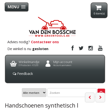
MENU
0
item(s)
Advies nodig?
Contacteer ons
De winkel is nu
gesloten
Winkelmandje
Mijn account
0
Producten -
€ 0,00
Account aanmaken
Feedback
Handschoenen synthetisch l