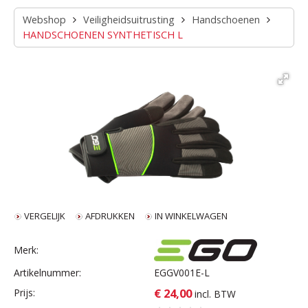
Webshop
Veiligheidsuitrusting
Handschoenen
HANDSCHOENEN SYNTHETISCH L
VERGELIJK
AFDRUKKEN
IN WINKELWAGEN
Merk:
Artikelnummer:
EGGV001E-L
€ 24,00
Prijs:
incl. BTW