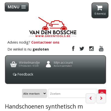
MENU
0
item(s)
Advies nodig?
Contacteer ons
De winkel is nu
gesloten
Winkelmandje
Mijn account
0
Producten -
€ 0,00
Account aanmaken
Feedback
Handschoenen synthetisch m