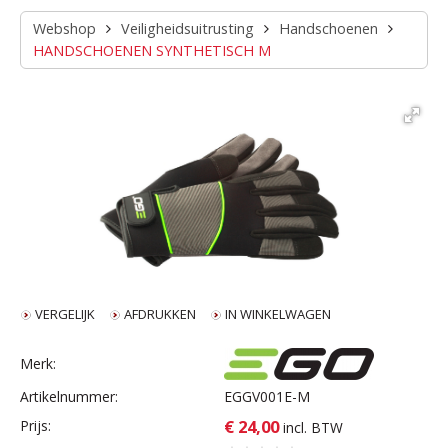
Webshop
Veiligheidsuitrusting
Handschoenen
HANDSCHOENEN SYNTHETISCH M
VERGELIJK
AFDRUKKEN
IN WINKELWAGEN
Merk:
Artikelnummer:
EGGV001E-M
€ 24,00
Prijs:
incl. BTW