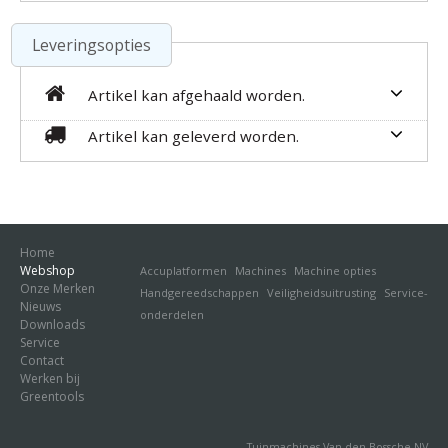
Leveringsopties
Artikel kan afgehaald worden.
Artikel kan geleverd worden.
Home
Webshop
Accuplatformen
Machines
Machine opties
Onze Merken
Handgereedschappen
Veiligheidsuitrusting
Service-
Nieuws
onderdelen
Downloads
Service
Contact
Werken bij
Greentools
Tuinmachines Van den Bossche NV