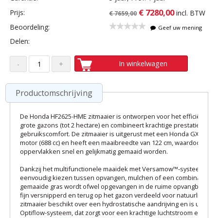
€ 7280,00
Prijs:
incl. BTW
€ 7659,00
Beoordeling:
Geef uw mening
Delen:
In winkelwagen
Productomschrijving
De Honda HF2625-HME zitmaaier is ontworpen voor het efficiënt ma
grote gazons (tot 2 hectare) en combineert krachtige prestaties met
gebruikscomfort. De zitmaaier is uitgerust met een Honda GXV690 V-
motor (688 cc) en heeft een maaibreedte van 122 cm, waardoor grot
oppervlakken snel en gelijkmatig gemaaid worden.
Dankzij het multifunctionele maaidek met Versamow™-systeem kan 
eenvoudig kiezen tussen opvangen, mulchen of een combinatie van
gemaaide gras wordt ofwel opgevangen in de ruime opvangbak van 35
fijn versnipperd en terug op het gazon verdeeld voor natuurlijke b
zitmaaier beschikt over een hydrostatische aandrijving en is uitgeru
Optiflow-systeem, dat zorgt voor een krachtige luchtstroom en een e