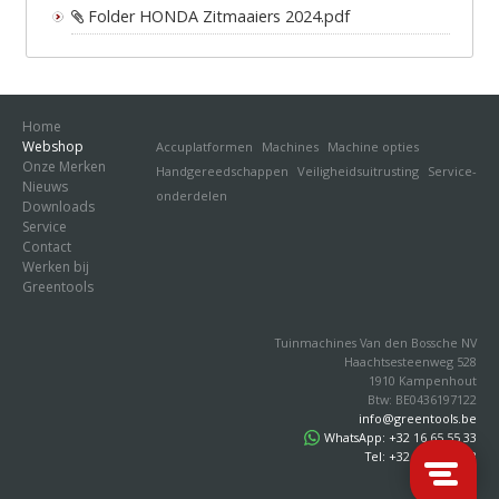
Folder HONDA Zitmaaiers 2024.pdf
Home
Webshop
Accuplatformen
Machines
Machine opties
Onze Merken
Handgereedschappen
Veiligheidsuitrusting
Service-
Nieuws
onderdelen
Downloads
Service
Contact
Werken bij
Greentools
Tuinmachines Van den Bossche NV
Haachtsesteenweg 528
1910 Kampenhout
Btw: BE0436197122
info@greentools.be
WhatsApp: +32 16 65 55 33
Tel: +32 16 65 55 33