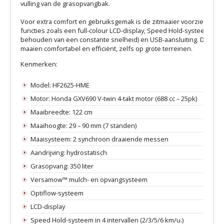
vulling van de grasopvangbak.
Voor extra comfort en gebruiksgemak is de zitmaaier voorzien van
functies zoals een full-colour LCD-display, Speed Hold-systeem (voo
behouden van een constante snelheid) en USB-aansluiting. Dit maak
maaien comfortabel en efficiënt, zelfs op grote terreinen.
Kenmerken:
Model: HF2625-HME
Motor: Honda GXV690 V-twin 4-takt motor (688 cc – 25pk)
Maaibreedte: 122 cm
Maaihoogte: 29 – 90 mm (7 standen)
Maaisysteem: 2 synchroon draaiende messen
Aandrijving: hydrostatisch
Grasopvang: 350 liter
Versamow™ mulch- en opvangsysteem
Optiflow-systeem
LCD-display
Speed Hold-systeem in 4 intervallen (2/3/5/6 km/u.)