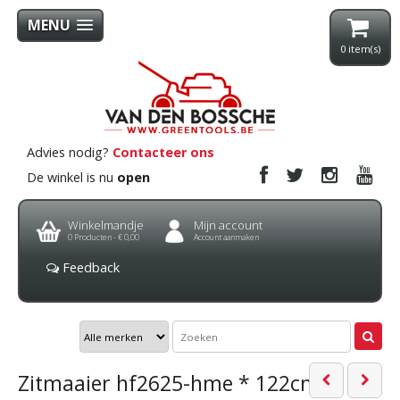
MENU
0
item(s)
Advies nodig?
Contacteer ons
De winkel is nu
open
Winkelmandje
Mijn account
0
Producten -
€ 0,00
Account aanmaken
Feedback
Zitmaaier hf2625-hme * 122cm *