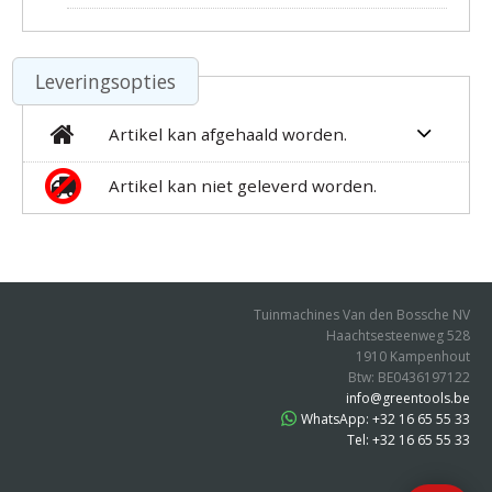
Leveringsopties
Artikel kan afgehaald worden.
Artikel kan niet geleverd worden.
Tuinmachines Van den Bossche NV
Haachtsesteenweg 528
1910 Kampenhout
Btw: BE0436197122
info@greentools.be
WhatsApp: +32 16 65 55 33
Tel: +32 16 65 55 33