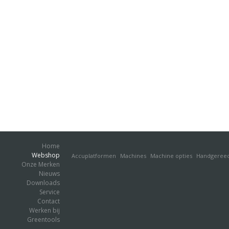
Home
Webshop
Accuplatformen
Machines
Machine opties
Handgeree
Onze Merken
Nieuws
Downloads
Service
Contact
Werken bij
Greentools