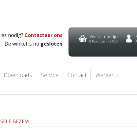
ies nodig?
Contacteer ons
Winkelmandje
0
Producten -
€ 0,00
De winkel is nu
gesloten
Downloads
Service
Contact
Werken bij
RSELE BEZEM