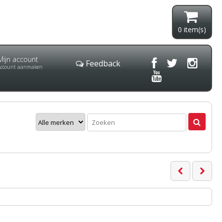
0
item(s)
Mijn account
Feedback
Account aanmaken