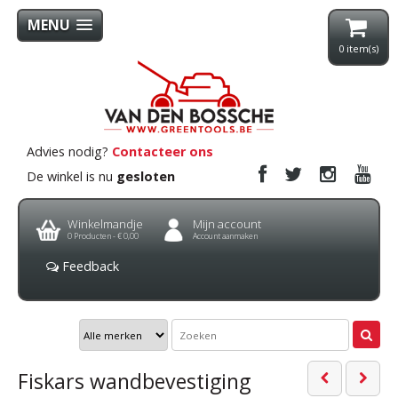
MENU
0
item(s)
Advies nodig?
Contacteer ons
De winkel is nu
gesloten
Winkelmandje
Mijn account
0
Producten -
€ 0,00
Account aanmaken
Feedback
Fiskars wandbevestiging