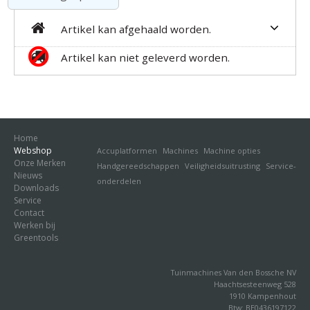
Artikel kan afgehaald worden.
Artikel kan niet geleverd worden.
Home
Webshop
Accuplatformen
Machines
Machine opties
Onze Merken
Handgereedschappen
Veiligheidsuitrusting
Service-
Nieuws
onderdelen
Downloads
Service
Contact
Werken bij
Greentools
Tuinmachines Van den Bossche NV
Haachtsesteenweg 528
1910 Kampenhout
Btw: BE0436197122