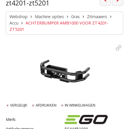
zt4201-zt5201
Webshop
Machine opties
Gras
Zitmaaiers
Accu
ACHTERBUMPER AMB1000 VOOR ZT4201-
ZT5201
VERGELIJK
AFDRUKKEN
IN WINKELWAGEN
Merk:
Artikelnummer:
EGAMB1000