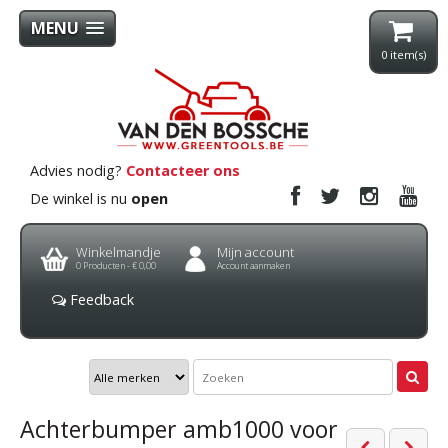
MENU
0
item(s)
Advies nodig?
Contacteer ons
De winkel is nu
open
Winkelmandje
Mijn account
0
Producten -
€ 0,00
Account aanmaken
Feedback
Achterbumper amb1000 voor