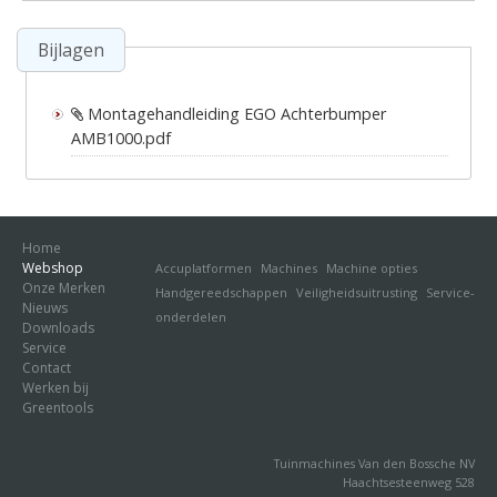
Bijlagen
Montagehandleiding EGO Achterbumper
AMB1000.pdf
Home
Webshop
Accuplatformen
Machines
Machine opties
Onze Merken
Handgereedschappen
Veiligheidsuitrusting
Service-
Nieuws
onderdelen
Downloads
Service
Contact
Werken bij
Greentools
Tuinmachines Van den Bossche NV
Haachtsesteenweg 528