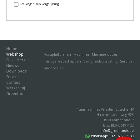
Toevoegen aan vergelijking
Home
Webshop
Accuplatformen
Machines
Machine opties
Onze Merken
Handgereedschappen
Veiligheidsuitrusting
Service-
Nieuws
onderdelen
Downloads
Service
Contact
Werken bij
Greentools
Tuinmachines Van den Bossche NV
Haachtsesteenweg 528
1910 Kampenhout
Btw: BE0436197122
info@greentools.be
WhatsApp: +32 16 65 55 33