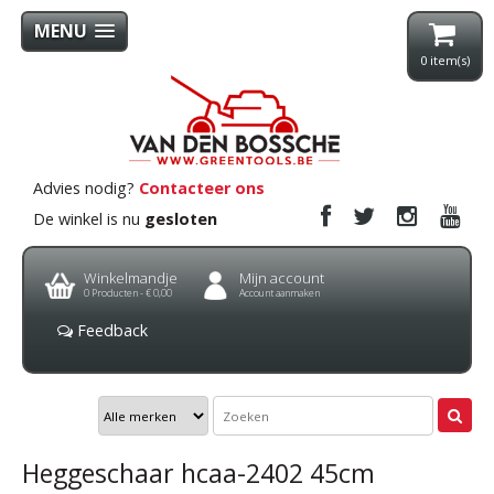
MENU
0
item(s)
Advies nodig?
Contacteer ons
De winkel is nu
gesloten
Winkelmandje
Mijn account
0
Producten -
€ 0,00
Account aanmaken
Feedback
Heggeschaar hcaa-2402 45cm