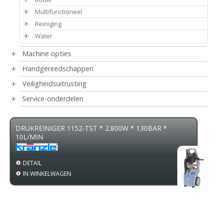
Multifunctioneel
Reiniging
Water
Machine opties
Handgereedschappen
Veiligheidsuitrusting
Service-onderdelen
DRUKREINIGER 1152-TST * 2.800W * 130BAR *
ZAA
10L/MIN
4M 
DETAIL
DE
IN WINKELWAGEN
IN