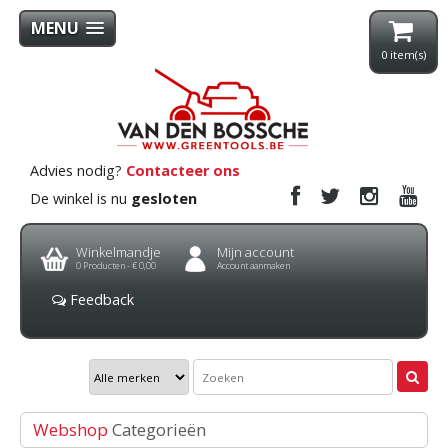
MENU
0
item(s)
Advies nodig?
Contacteer ons
De winkel is nu
gesloten
Winkelmandje
Mijn account
0
Producten -
€ 0,00
Account aanmaken
Feedback
Webshop
Categorieën