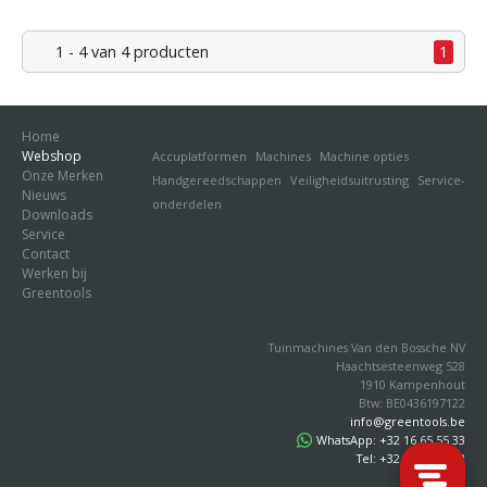
1 - 4 van 4 producten
1
Home
Webshop
Accuplatformen
Machines
Machine opties
Onze Merken
Handgereedschappen
Veiligheidsuitrusting
Service-
Nieuws
onderdelen
Downloads
Service
Contact
Werken bij
Greentools
Tuinmachines Van den Bossche NV
Haachtsesteenweg 528
1910 Kampenhout
Btw: BE0436197122
info@greentools.be
WhatsApp: +32 16 65 55 33
Tel: +32 16 65 55 33