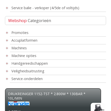
Service balie - verkoper (4/5de of voltijds)
Webshop
Categorieën
Promoties
Accuplatformen
Machines
Machine opties
Handgereedschappen
Veiligheidsuitrusting
Service-onderdelen
RUKREINIGER 1152-TST * 2.800W * 130BAR *
ZAAGBO
0L/MIN
4M LA