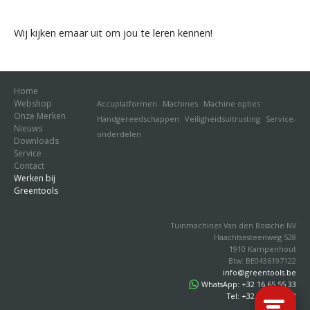
Wij kijken ernaar uit om jou te leren kennen!
Home
Webshop
Accuplatformen
Machines
Machine opties
Onze Merken
Handgereedschappen
Veiligheidsuitrusting
Service-
Nieuws
onderdelen
Downloads
Service
Contact
Werken bij
Greentools
Tuinmachines Van den Bossche NV
Haachtsesteenweg 528
1910 Kampenhout
Btw: BE0436197122
info@greentools.be
WhatsApp: +32 16 65 55 33
Tel: +32 16 65 55 33