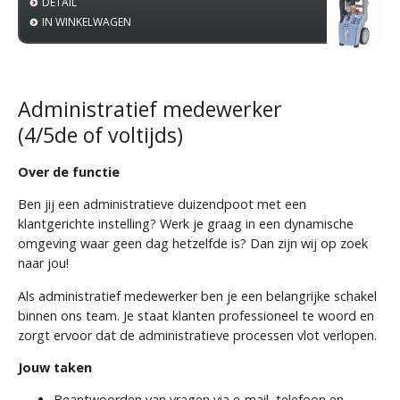
DETAIL
DETAI
IN WINKELWAGEN
IN WI
Administratief medewerker
(4/5de of voltijds)
Over de functie
Ben jij een administratieve duizendpoot met een
klantgerichte instelling? Werk je graag in een dynamische
omgeving waar geen dag hetzelfde is? Dan zijn wij op zoek
naar jou!
Als administratief medewerker ben je een belangrijke schakel
binnen ons team. Je staat klanten professioneel te woord en
zorgt ervoor dat de administratieve processen vlot verlopen.
Jouw taken
Beantwoorden van vragen via e-mail, telefoon en